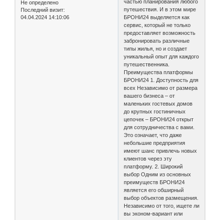
частью планирования любого
Не определено
путешествия. И в этом мире
Последний визит:
04.04.2024 14:10:06
БРОНИ24 выделяется как
сервис, который не только
предоставляет возможность
забронировать различные
типы жилья, но и создает
уникальный опыт для каждого
путешественника.
Преимущества платформы
БРОНИ24 1. Доступность для
всех Независимо от размера
вашего бизнеса – от
маленьких гостевых домов
до крупных гостиничных
цепочек – БРОНИ24 открыт
для сотрудничества с вами.
Это означает, что даже
небольшие предприятия
имеют шанс привлечь новых
клиентов через эту
платформу. 2. Широкий
выбор Одним из основных
преимуществ БРОНИ24
является его обширный
выбор объектов размещения.
Независимо от того, ищете ли
вы эконом-вариант или