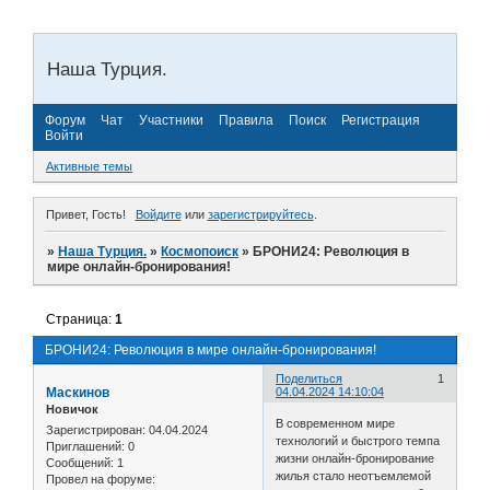
Наша Турция.
Форум
Чат
Участники
Правила
Поиск
Регистрация
Войти
Активные темы
Привет, Гость!
Войдите
или
зарегистрируйтесь
.
»
Наша Турция.
»
Космопоиск
»
БРОНИ24: Революция в
мире онлайн-бронирования!
Страница:
1
БРОНИ24: Революция в мире онлайн-бронирования!
Поделиться
1
Маскинов
04.04.2024 14:10:04
Новичок
В современном мире
Зарегистрирован
: 04.04.2024
технологий и быстрого темпа
Приглашений:
0
жизни онлайн-бронирование
Сообщений:
1
жилья стало неотъемлемой
Провел на форуме: