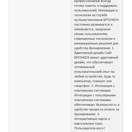
профессионалов всегда
готова помочь и поддержать
пользователей. Инновации и
технологии на службе
путешественников БРОНИ24
постоянно развивается и
обновляется, предлагая
своим пользователям
современные технологии и
инновационные решения для
удобства бронирования. 1.
Адаптивный дизайн Сайт
БРОНИ24 имеет адаптивный
дизайн, что обеспечивает
оптимальный
пользовательский опыт на
любом устройстве, будь то
компьютер, планшет или
смартфон. 2. Интеграция с
платежными системами
Интеграция с популярными
платежными системами
обеспечивает безопасность и
удобство процесса оплаты за
бронирование. 3.
Интерактивные карты и
виртуальные туры
Пользователи могут