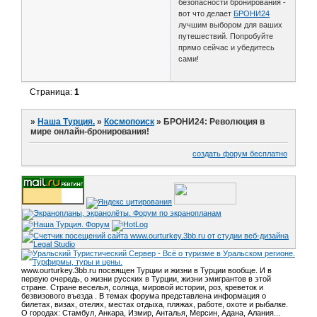
безопасности бронирования -
вот что делает
БРОНИ24
лучшим выбором для ваших
путешествий. Попробуйте
прямо сейчас и убедитесь
сами!
Страница:
1
»
Наша Турция.
»
Космопоиск
»
БРОНИ24: Революция в
мире онлайн-бронирования!
создать форум бесплатно
www.ourturkey.3bb.ru посвящен Турции и жизни в Турции вообще. И в
первую очередь, о жизни русских в Турции, жизни эмигрантов в этой
стране. Стране веселья, солнца, мировой истории, роз, креветок и
безвизового въезда . В темах форума представлена информация о
билетах, визах, отелях, местах отдыха, пляжах, работе, охоте и рыбалке.
О городах: Стамбул, Анкара, Измир, Анталья, Мерсин, Адана, Алания...