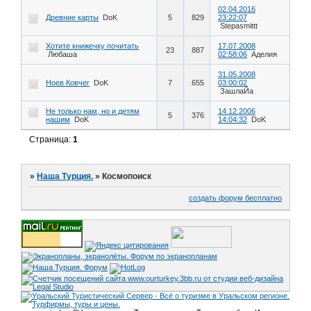
02.04.2016
Древние карты
DoK
5
829
23:22:07
Stepasmittt
Хотите книжечку почитать
17.07.2008
23
887
Любаша
02:58:06
Аделия
31.05.2008
Ноев Ковчег
DoK
7
655
03:00:02
ЗашлаЙа
Не только нам, но и детям
14.12.2006
5
376
нашим
DoK
14:04:32
DoK
Страница:
1
»
Наша Турция.
»
Космопоиск
создать форум бесплатно