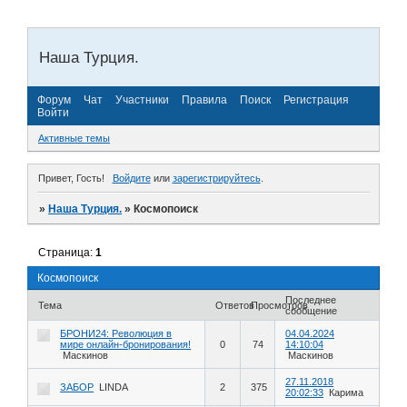
Наша Турция.
Форум
Чат
Участники
Правила
Поиск
Регистрация
Войти
Активные темы
Привет, Гость!
Войдите
или
зарегистрируйтесь
.
»
Наша Турция.
»
Космопоиск
Страница:
1
Космопоиск
Последнее
Тема
Ответов
Просмотров
сообщение
БРОНИ24: Революция в
04.04.2024
мире онлайн-бронирования!
0
74
14:10:04
Маскинов
Маскинов
27.11.2018
ЗАБОР
LINDA
2
375
20:02:33
Карима