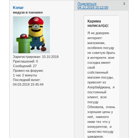
Поделиться
3
Konar
04.12.2018 15:12:00
медуза в панамке
Карима
написал(а):
Я не доверяю
интернет-
магазинам,
особенно посуду
не советую брать
Зарегистрирован
: 10.10.2018
в интернете. моя
Приглашений:
0
соседка имеет
Сообщений:
27
свой
Провел на форуме:
собственный
1 час 2 минуты
магазин посуды,
Последний визит:
привозят из
04.03.2019 15:45:44
Азербайджана, я
постоянный
клиент, всю
посуду
Обновила, очень
хорошие цены у
неё, намного
ниже тех что у
конкурентов, и
качество посуду
шикарное.