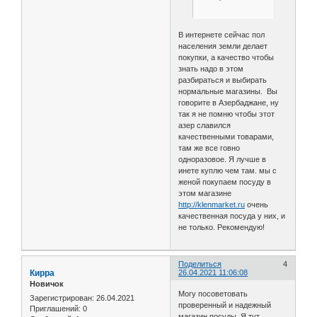
В интернете сейчас пол
населения земли делает
покупки, а качество чтобы
знать надо в этом
разбираться и выбирать
нормальные магазины. Вы
говорите в Азербаджане, ну
так я не помню чтобы этот
азер славился
качественными товарами,
там же все говно
одноразовое. Я лучше в
инете куплю чем там. мы с
женой покупаем посуду в
этом магазине
http://klenmarket.ru
очень
качественная посуда у них, и
не только. Рекомендую!
Поделиться
4
Кирра
26.04.2021 11:06:08
Новичок
Могу посоветовать
Зарегистрирован
: 26.04.2021
проверенный и надежный
Приглашений:
0
магазин посуды. Я тут