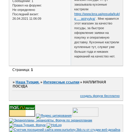
Сообщений:
1
заказывала кухонные
Провел на форуме:
кастрюли
Не определено
https://www.lora.ua/posuda/kukhonnaya
Последний визит:
26.04.2021 11:06:09
p … astryulya/
. Мне нравится
этот магазин за качество
посуды, за быстрое
оформление заявки на
покупку и оперативную
доставку. Кухонные кастрюли
купленные тут, служат уже
больше года и никаких
нареканий на качество нет.
Страница:
1
»
Наша Турция.
»
Интересные ссылки
»
НАПЛИТНАЯ
ПОСУДА
создать форум бесплатно