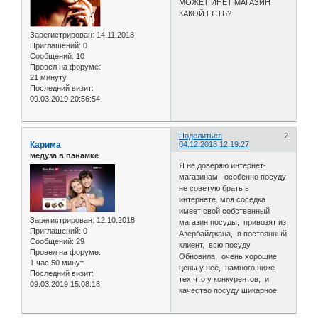
МОЖЕТ ИНЕТ МАГАЗИН
КАКОЙ ЕСТЬ?
Зарегистрирован
: 14.11.2018
Приглашений:
0
Сообщений:
10
Провел на форуме:
21 минуту
Последний визит:
09.03.2019 20:56:54
Поделиться
2
Карима
04.12.2018 12:19:27
медуза в панамке
Я не доверяю интернет-
магазинам, особенно посуду
не советую брать в
интернете. моя соседка
имеет свой собственный
Зарегистрирован
: 12.10.2018
магазин посуды, привозят из
Приглашений:
0
Азербайджана, я постоянный
Сообщений:
29
клиент, всю посуду
Провел на форуме:
Обновила, очень хорошие
1 час 50 минут
цены у неё, намного ниже
Последний визит:
тех что у конкурентов, и
09.03.2019 15:08:18
качество посуду шикарное.