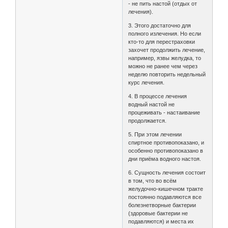
- не пить настой (отдых от
лечения).
3. Этого достаточно для
полного излечения. Но если
кто-то для перестраховки
захочет продолжить лечение,
например, язвы желудка, то
можно не ранее чем через
неделю повторить недельный
курс лечения.
4. В процессе лечения
водный настой не
процеживать - настаивание
продолжается.
5. При этом лечении
спиртное противопоказано, и
особенно противопоказано в
дни приёма водного настоя.
6. Сущность лечения состоит
в том, что во всём
желудочно-кишечном тракте
постоянно подавляются все
болезнетворные бактерии
(здоровые бактерии не
подавляются) и места их