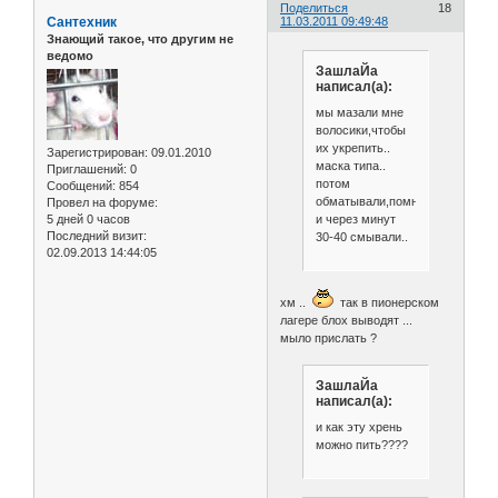
Поделиться
18
Сантехник
11.03.2011 09:49:48
Знающий такое, что другим не
ведомо
ЗашлаЙа
написал(а):
мы мазали мне
волосики,чтобы
их укрепить..
Зарегистрирован
: 09.01.2010
маска типа..
Приглашений:
0
потом
Сообщений:
854
обматывали,помнится,пакетик
Провел на форуме:
и через минут
5 дней 0 часов
Последний визит:
30-40 смывали..
02.09.2013 14:44:05
хм ..
так в пионерском
лагере блох выводят ...
мыло прислать ?
ЗашлаЙа
написал(а):
и как эту хрень
можно пить????