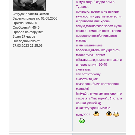
а муж года 2 ездил сам в
Турцию..
привозил потом мне всякие
Откуда:
планета Земля.
вкусности и другие всячести..
Зарегистрирован
: 01.08.2006
и привозил мне хрень
Приглашений:
0
такую,масло типа,запах чуток
Сообщений:
4546
помню.. смесь и цвет - копия
Провел на форуме:
подсолнечного/оливкового
3 дня 17 часов
масла..
Последний визит:
и мы мазали мне
27.03.2023 21:25:03
волосики,чтобы их укрепить..
маска типа.. потом
обматывали,помнится,пакетиком
и через минут 30-40
смывали..
так вот,что хочу
сказать,то,как
оказалось,было касторовое
масло)))
hintyağı.. м-мммм,вот оно что
такое,эта *касторка*.. Я стала
на шаг умней.)))
и как эту хрень можно
пить????