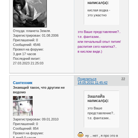
написал(а):
кислая водка -
это ужастно
Откуда:
планета Земля.
это Ваше представление?..
Зарегистрирован
: 01.08.2006
т.е. фантазии..
Приглашений:
0
или печальный опыт пития/
Сообщений:
4546
распития сего напитка?..
Провел на форуме:
в кислом виде.)
3 дня 17 часов
Последний визит:
27.03.2023 21:25:03
Поделиться
22
Сантехник
14.05.2011 11:45:42
Знающий такое, что другим не
ведомо
ЗашлаЙа
написал(а):
это Ваше
представление?..
т.е. фантазии..
Зарегистрирован
: 09.01.2010
Приглашений:
0
Сообщений:
854
Провел на форуме:
ну .. нет , я про это в
5 дней 0 часов