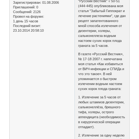
"Русский Вестник" √ 50-51
Зарегистрирован
: 01.08.2006
(444-445) опубликована моя
Приглашений:
0
статья "Забытый Гиппократ и
Сообщений:
2126
лечение растениями", где дан
Провел на форуме:
рецепт запатентованного
1 день 15 часов
Последний визит:
мной способа излечения от
23.10.2014 20:58:10
дизентерии, холеры,
сальмонеллеза водным
настоем сухих корок плода
граната за 5 часов.
В газете «Русский Вестник»,
№ 17-18 2007 г. напечатана
моя статья «Как избавиться
от ВИЧ-инфекции и СПИДа и
что это такое». В ней
упоминается о быстром
излечении водным настоем
сухих корок плода граната:
1. Излечение за 5 часов от
любых штаммов дизентерии,
сальмонеллёза, брюшного
тифа, холеры, острого
аппендицита (необходимость
в хирургической операции
отпадает).
2. Излечение за одну неделю