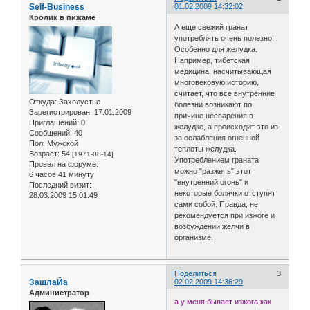
Self-Business
01.02.2009 14:32:02
Кролик в пижаме
А еще свежий гранат
употреблять очень полезно!
Особенно для желудка.
Например, тибетская
медицина, насчитывающая
многовековую историю,
считает, что все внутренние
Откуда:
Захолустье
болезни возникают по
Зарегистрирован
: 17.01.2009
причине несварения в
Приглашений:
0
желудке, а происходит это из-
Сообщений:
40
за ослабления огненной
Пол:
Мужской
теплоты желудка.
Возраст:
54
[1971-08-14]
Употреблением граната
Провел на форуме:
можно "разжечь" этот
6 часов 41 минуту
"внутренний огонь" и
Последний визит:
некоторые болячки отступят
28.03.2009 15:01:49
сами собой. Правда, не
рекомендуется при изжоге и
возбуждении желчи в
организме.
Поделиться
3
ЗашлаЙа
02.02.2009 14:36:29
Администратор
а у меня бывает изжога,как