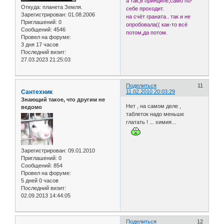
а так,в принципе,само по-
Откуда:
планета Земля.
себе проходит.
Зарегистрирован
: 01.08.2006
на счёт граната.. так и не
Приглашений:
0
опробовала(( как-то всё
Сообщений:
4546
потом,да потом.
Провел на форуме:
3 дня 17 часов
Последний визит:
27.03.2023 21:25:03
Поделиться
11
Сантехник
11.02.2010 20:03:29
Знающий такое, что другим не
Нет , на самом деле ,
ведомо
таблеток надо меньше
глатать ! ... химия...
Зарегистрирован
: 09.01.2010
Приглашений:
0
Сообщений:
854
Провел на форуме:
5 дней 0 часов
Последний визит:
02.09.2013 14:44:05
Поделиться
12