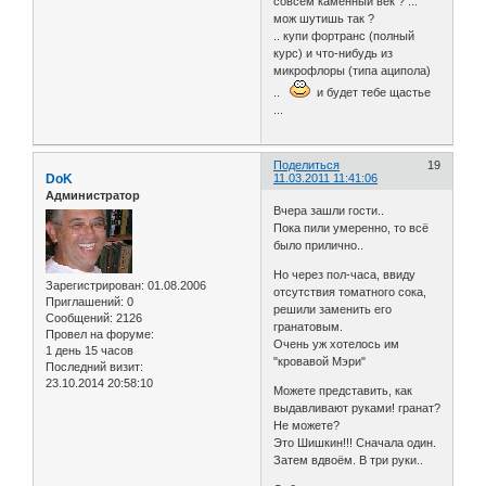
совсем каменный век ? ...
мож шутишь так ?
.. купи фортранс (полный
курс) и что-нибудь из
микрофлоры (типа аципола)
..
и будет тебе щастье
...
Поделиться
19
DoK
11.03.2011 11:41:06
Администратор
Вчера зашли гости..
Пока пили умеренно, то всё
было прилично..
Но через пол-часа, ввиду
Зарегистрирован
: 01.08.2006
отсутствия томатного сока,
Приглашений:
0
решили заменить его
Сообщений:
2126
гранатовым.
Провел на форуме:
Очень уж хотелось им
1 день 15 часов
"кровавой Мэри"
Последний визит:
23.10.2014 20:58:10
Можете представить, как
выдавливают руками! гранат?
Не можете?
Это Шишкин!!! Сначала один.
Затем вдвоём. В три руки..