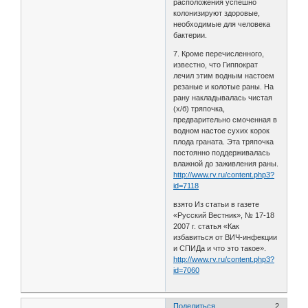
расположения успешно
колонизируют здоровые,
необходимые для человека
бактерии.
7. Кроме перечисленного,
известно, что Гиппократ
лечил этим водным настоем
резаные и колотые раны. На
рану накладывалась чистая
(х/б) тряпочка,
предварительно смоченная в
водном настое сухих корок
плода граната. Эта тряпочка
постоянно поддерживалась
влажной до заживления раны.
http://www.rv.ru/content.php3?
id=7118
взято Из статьи в газете
«Русский Вестник», № 17-18
2007 г. статья «Как
избавиться от ВИЧ-инфекции
и СПИДа и что это такое».
http://www.rv.ru/content.php3?
id=7060
Поделиться
2