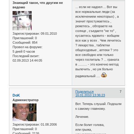
Знающий такое, что другим не
... если не надоел ... Вот вы
ведомо
все нормальные люди (за
исключением некоторых) , а
значит простужаетесь ,
режетесь , обгораете на
солнце , съедаете "не то" ,
Зарегистрирован
: 09.01.2010
кусаетесь ядовито - вобщем
Приглашений:
0
все как у всех . Чем лечитесь
Сообщений:
854
? лекарства , таблетки
Провел на форуме:
общеходовые , аптеки ? это
5 дней 0 часов
все свободно или только
Последний визит:
через госпиталь ? ... граната
02.09.2013 14:44:05
в .......... - это конечно метод
вылечить , но уж больно
радикальный ....
Поделиться
7
DoK
16.01.2010 13:36:23
Администратор
Вот. Теперь слушай. Подошли
к самому главному.
Лечение.
Зарегистрирован
: 01.08.2006
Если болит голова,
Приглашений:
0
или грыжа,
Сообщений:
2126