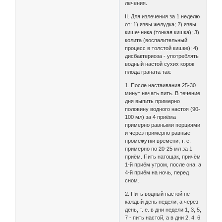
лечения.
II. Для излечения за 1 неделю
от: 1) язвы желудка; 2) язвы
кишечника (тонкая кишка); 3)
колита (воспалительный
процесс в толстой кишке); 4)
дисбактериоза - употреблять
водный настой сухих корок
плода граната так:
1. После настаивания 25-30
минут начать пить. В течение
дня выпить примерно
половину водного настоя (90-
100 мл) за 4 приёма
примерно равными порциями
и через примерно равные
промежутки времени, т. е.
примерно по 20-25 мл за 1
приём. Пить натощак, причём
1-й приём утром, после сна, а
4-й приём на ночь, перед
сном.
2. Пить водный настой не
каждый день недели, а через
день, т. е. в дни недели 1, 3, 5,
7 - пить настой, а в дни 2, 4, 6