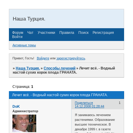
Наша Турция.
Форум
Чат
Участники
Правила
Поиск
Регистрация
Войти
Активные темы
Привет, Гость!
Войдите
или
зарегистрируйтесь
.
»
Наша Турция.
»
Способы лечений
»
Лечит всё. - Водный
настой сухих корок плода ГРАНАТА.
Страница:
1
Лечит всё. - Водный настой сухих корок плода ГРАНАТА.
Поделиться
1
DoK
14.12.2008 01:28:44
Администратор
Я занимаюсь лечением
растениями. Образование
высшее техническое. В
декабре 1999 г. в газете