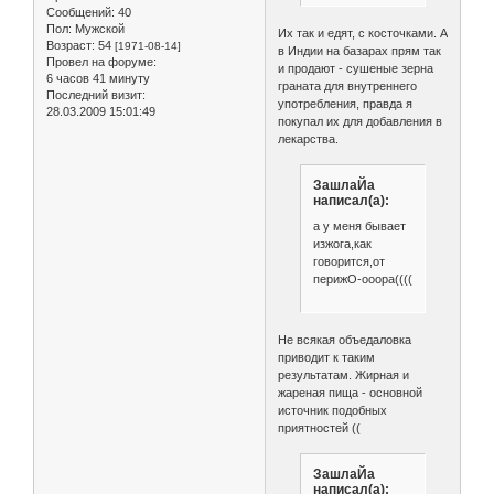
Сообщений:
40
Пол:
Мужской
Их так и едят, с косточками. А
Возраст:
54
[1971-08-14]
в Индии на базарах прям так
Провел на форуме:
и продают - сушеные зерна
6 часов 41 минуту
граната для внутреннего
Последний визит:
употребления, правда я
28.03.2009 15:01:49
покупал их для добавления в
лекарства.
ЗашлаЙа
написал(а):
а у меня бывает
изжога,как
говорится,от
перижО-ооора((((
Не всякая объедаловка
приводит к таким
результатам. Жирная и
жареная пища - основной
источник подобных
приятностей ((
ЗашлаЙа
написал(а):