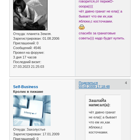
говорится,от перижО-
ооора((((
чёт давно гранат не ела(( а
бывает что ем их,как
яблоки,с косточками.
спасибо за гранатовые
Откуда:
планета Земля.
советы))) надо будет купить.
Зарегистрирован
: 01.08.2006
Приглашений:
0
Сообщений:
4546
Провел на форуме:
3 дня 17 часов
Последний визит:
27.03.2023 21:25:03
Поделиться
4
Self-Business
03.02.2009 17:18:48
Кролик в пижаме
ЗашлаЙа
написал(а):
чёт давно гранат
не ела(( а бывает
что ем их,как
яблоки,с
Откуда:
Захолустье
косточками.
Зарегистрирован
: 17.01.2009
Приглашений:
0