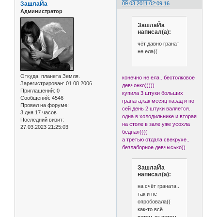
ЗашлаЙа
09.03.2011 02:09:16
Администратор
ЗашлаЙа
написал(а):
чёт давно гранат
не ела((
Откуда:
планета Земля.
конечно не ела.. бестолковое
Зарегистрирован
: 01.08.2006
девчонко)))))
Приглашений:
0
купила 3 штуки больших
Сообщений:
4546
граната,как месяц назад и по
Провел на форуме:
сей день 2 штуки валяется..
3 дня 17 часов
одна в холодильнике и вторая
Последний визит:
на столе в зале.уже усохла
27.03.2023 21:25:03
бедная((((
а третью отдала свекрухе..
безлаборное девчысько))
ЗашлаЙа
написал(а):
на счёт граната..
так и не
опробовала((
как-то всё
потом,да потом.