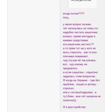
когда потом????
/ппц..
у меня вопрос возник..
чёт наткнулась на тему,что
надобно чистить кишечник..
вопрос: каким методом и
какими средствами
его,кишечник,чистить??
а то прям тут ни у кого не
могу спросить.. как-то все
плечами пожимают..
чур,эту,как её так,клизма..
вот.. чур клизму не
предлагать.
а если серьёзно.. серьёзно
задалась этим вопросом..
Я когда на Украине - там без
проблем.. пошёл в аптеку -
спросил..
или у сестры/подружки.. а
тут,блин.. мне чёт нихрена не
понятно(((
Я в расстройстве.