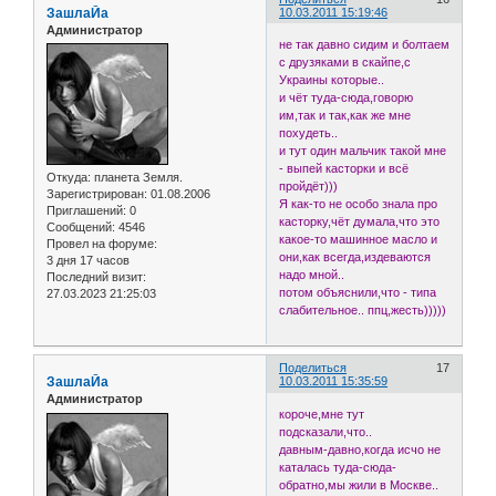
ЗашлаЙа
10.03.2011 15:19:46
Администратор
не так давно сидим и болтаем
с друзяками в скайпе,с
Украины которые..
и чёт туда-сюда,говорю
им,так и так,как же мне
похудеть..
и тут один мальчик такой мне
- выпей касторки и всё
Откуда:
планета Земля.
пройдёт)))
Зарегистрирован
: 01.08.2006
Я как-то не особо знала про
Приглашений:
0
касторку,чёт думала,что это
Сообщений:
4546
какое-то машинное масло и
Провел на форуме:
они,как всегда,издеваются
3 дня 17 часов
надо мной..
Последний визит:
потом объяснили,что - типа
27.03.2023 21:25:03
слабительное.. ппц,жесть)))))
Поделиться
17
ЗашлаЙа
10.03.2011 15:35:59
Администратор
короче,мне тут
подсказали,что..
давным-давно,когда исчо не
каталась туда-сюда-
обратно,мы жили в Москве..