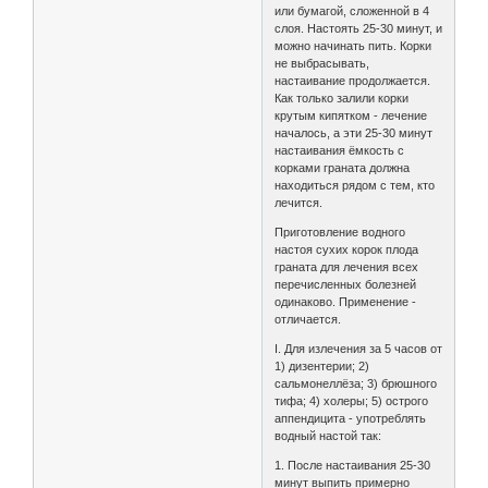
или бумагой, сложенной в 4
слоя. Настоять 25-30 минут, и
можно начинать пить. Корки
не выбрасывать,
настаивание продолжается.
Как только залили корки
крутым кипятком - лечение
началось, а эти 25-30 минут
настаивания ёмкость с
корками граната должна
находиться рядом с тем, кто
лечится.
Приготовление водного
настоя сухих корок плода
граната для лечения всех
перечисленных болезней
одинаково. Применение -
отличается.
I. Для излечения за 5 часов от
1) дизентерии; 2)
сальмонеллёза; 3) брюшного
тифа; 4) холеры; 5) острого
аппендицита - употреблять
водный настой так:
1. После настаивания 25-30
минут выпить примерно