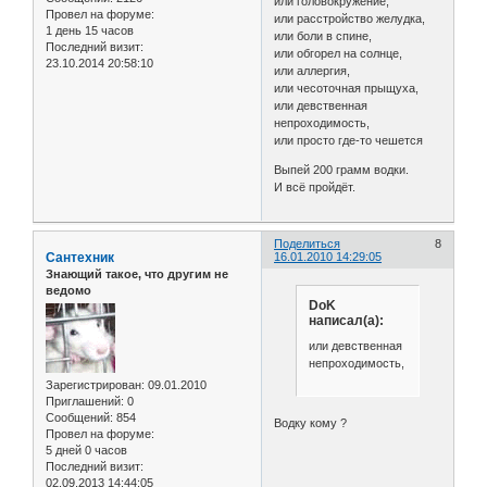
или головокружение,
Провел на форуме:
или расстройство желудка,
1 день 15 часов
или боли в спине,
Последний визит:
или обгорел на солнце,
23.10.2014 20:58:10
или аллергия,
или чесоточная прыщуха,
или девственная
непроходимость,
или просто где-то чешется
Выпей 200 грамм водки.
И всё пройдёт.
Поделиться
8
Сантехник
16.01.2010 14:29:05
Знающий такое, что другим не
ведомо
DoK
написал(а):
или девственная
непроходимость,
Зарегистрирован
: 09.01.2010
Приглашений:
0
Сообщений:
854
Водку кому ?
Провел на форуме:
5 дней 0 часов
Последний визит:
02.09.2013 14:44:05