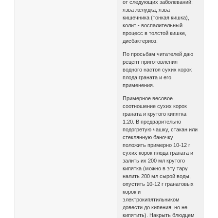
от следующих заболеваний:
язва желудка, язва
кишечника (тонкая кишка),
колит - воспалительный
процесс в толстой кишке,
дисбактериоз.
По просьбам читателей даю
рецепт приготовления
водного настоя сухих корок
плода граната и его
применения.
Примерное весовое
соотношение сухих корок
граната и крутого кипятка
1:20. В предварительно
подогретую чашку, стакан или
стеклянную баночку
положить примерно 10-12 г
сухих корок плода граната и
залить их 200 мл крутого
кипятка (можно в эту тару
налить 200 мл сырой воды,
опустить 10-12 г гранатовых
корок и
электрокипятильником
довести до кипения, но не
кипятить). Накрыть блюдцем