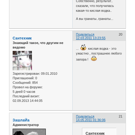
Собственно, результат..
сказали, что получилась
какая-то кислая водка..
А вы гранаты..гранаты...
Поделиться
20
Сантехник
12.03.2011 13:23:55
Знающий такое, что другим не
ведомо
...
кислая водка - это
ужастно , пострашнее любого
запора !
Зарегистрирован
: 09.01.2010
Приглашений:
0
Сообщений:
854
Провел на форуме:
5 дней 0 часов
Последний визит:
02.09.2013 14:44:05
Поделиться
21
ЗашлаЙа
14.05.2011 01:36:06
Администратор
Сантехник