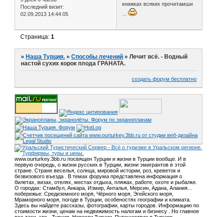
книжках всяких прочитамши
Последний визит:
...
02.09.2013 14:44:05
Страница:
1
»
Наша Турция.
»
Способы лечений
»
Лечит всё. - Водный
настой сухих корок плода ГРАНАТА.
создать форум бесплатно
www.ourturkey.3bb.ru посвящен Турции и жизни в Турции вообще. И в
первую очередь, о жизни русских в Турции, жизни эмигрантов в этой
стране. Стране веселья, солнца, мировой истории, роз, креветок и
безвизового въезда . В темах форума представлена информация о
билетах, визах, отелях, местах отдыха, пляжах, работе, охоте и рыбалке.
О городах: Стамбул, Анкара, Измир, Анталья, Мерсин, Адана, Алания...
побережье: Средиземного моря, Чёрного моря, Эгейского моря,
Мраморного моря, погоде в Турции, особеностях географии и климата.
Здесь вы найдете рассказы, фотографии, карты городов. Информацию по
стоимости жизни, ценам на недвижимость налогам и бизнесу . Но главное
все-таки, это - Турция. Новости Турции, Путешествие в Турцию.