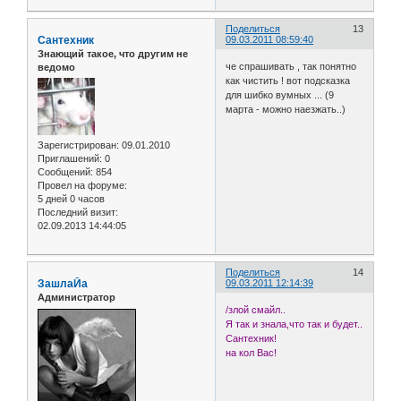
Поделиться
13
Сантехник
09.03.2011 08:59:40
Знающий такое, что другим не
че спрашивать , так понятно
ведомо
как чистить ! вот подсказка
для шибко вумных ... (9
марта - можно наезжать..)
Зарегистрирован
: 09.01.2010
Приглашений:
0
Сообщений:
854
Провел на форуме:
5 дней 0 часов
Последний визит:
02.09.2013 14:44:05
Поделиться
14
ЗашлаЙа
09.03.2011 12:14:39
Администратор
/злой смайл..
Я так и знала,что так и будет..
Сантехник!
на кол Вас!