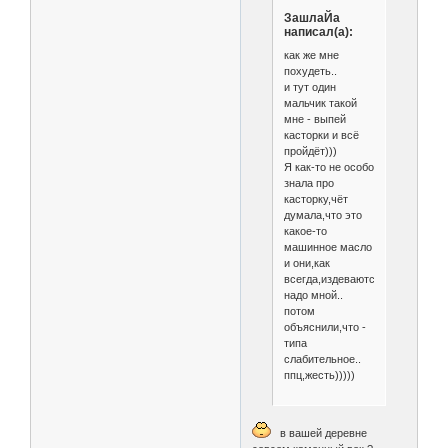
ЗашлаЙа
написал(а):
как же мне
похудеть..
и тут один
мальчик такой
мне - выпей
касторки и всё
пройдёт)))
Я как-то не особо
знала про
касторку,чёт
думала,что это
какое-то
машинное масло
и они,как
всегда,издеваются
надо мной..
потом
объяснили,что -
типа
слабительное..
ппц,жесть)))))
в вашей деревне