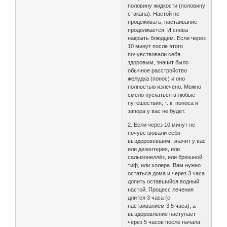
половину жидкости (половину
стакана). Настой не
процеживать, настаивание
продолжается. И снова
накрыть блюдцем. Если через
10 минут после этого
почувствовали себя
здоровым, значит было
обычное расстройство
желудка (понос) и оно
полностью излечено. Можно
смело пускаться в любые
путешествия, т. к. поноса и
запора у вас не будет.
2. Если через 10 минут не
почувствовали себя
выздоровевшим, значит у вас
или дизентерия, или
сальмонеллёз, или брюшной
тиф, или холера. Вам нужно
остаться дома и через 3 часа
допить оставшийся водный
настой. Процесс лечения
длится 3 часа (с
настаиванием 3,5 часа), а
выздоровление наступает
через 5 часов после начала