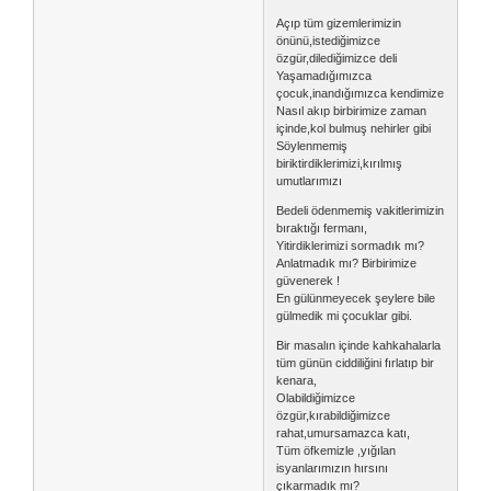
Açıp tüm gizemlerimizin
önünü,istediğimizce
özgür,dilediğimizce deli
Yaşamadığımızca
çocuk,inandığımızca kendimize
Nasıl akıp birbirimize zaman
içinde,kol bulmuş nehirler gibi
Söylenmemiş
biriktirdiklerimizi,kırılmış
umutlarımızı
Bedeli ödenmemiş vakitlerimizin
bıraktığı fermanı,
Yitirdiklerimizi sormadık mı?
Anlatmadık mı? Birbirimize
güvenerek !
En gülünmeyecek şeylere bile
gülmedik mi çocuklar gibi.
Bir masalın içinde kahkahalarla
tüm günün ciddiliğini fırlatıp bir
kenara,
Olabildiğimizce
özgür,kırabildiğimizce
rahat,umursamazca katı,
Tüm öfkemizle ,yığılan
isyanlarımızın hırsını
çıkarmadık mı?