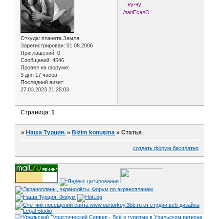
.. ну-ну.
/запЕсалО.
Откуда:
планета Земля.
Зарегистрирован
: 01.08.2006
Приглашений:
0
Сообщений:
4546
Провел на форуме:
3 дня 17 часов
Последний визит:
27.03.2023 21:25:03
Страница:
1
»
Наша Турция.
»
Bizim konuşma
»
Статья
создать форум бесплатно