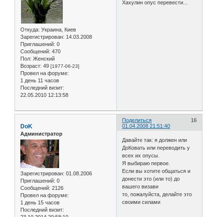
Хахулин опус перевести...
Откуда:
Украина, Киев
Зарегистрирован
: 14.03.2008
Приглашений:
0
Сообщений:
470
Пол:
Женский
Возраст:
49
[1977-06-23]
Провел на форуме:
1 день 11 часов
Последний визит:
22.05.2010 12:13:58
Поделиться
16
DoK
01.04.2008 21:51:40
Администратор
Давайте так: я должен или
ДоКовать или переводить у
всех их опусы.
Я выбираю первое.
Если вы хотите общаться и
Зарегистрирован
: 01.08.2006
донести это (или то) до
Приглашений:
0
вашего визави
Сообщений:
2126
то, пожалуйста, делайте это
Провел на форуме:
своими силами
1 день 15 часов
Последний визит: