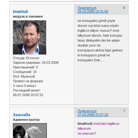
Поделиться
6
khakhuli
26.03.2008 19:31:59
медуза в панамке
ne konuşalım,şimdi şöyle
durum var.birisi sana söyler
ingilizce biliyor musun? evet
biliyorum dersin, hele konuşta
biraz dinleyelim der.be adam
durduk yere ne
konuşayım.aklına bişe gelmez
ki konuşasın.şimdi ne
Откуда:
Erzurum
konuşalım Dok....
Зарегистрирован
: 26.03.2008
Приглашений:
0
Сообщений:
15
Пол:
Мужской
Провел на форуме:
3 часа 0 минут
Последний визит:
09.07.2008 20:07:51
Поделиться
7
ЗашлаЙа
27.03.2008 22:57:32
Администратор
khakhuli)
evet,ben ingilizce
biliyorum.
ne istersen?