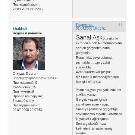
3 дня 17 часов
Последний визит:
27.03.2023 21:25:03
Поделиться
14
khakhuli
01.04.2008 16:53:51
медуза в панамке
Sanal Aşk
Buz gibi bir
ekranda sıcak bir merhabaydın
sen,en gerçekten daha
gerçektin.
Rotası,klavyeye dokunan
parmaklarımızın çizdiği
yolculukta,
Aynı durakta karşılaştık
Откуда:
Erzurum
biz.Sıcacık merhabaydın sen
Зарегистрирован
: 26.03.2008
buz gibi ekranda.
Приглашений:
0
Сообщений:
15
Yalnızdık,yolu yok yalnızdık,bir
Пол:
Мужской
şekilde yalnız.
Провел на форуме:
Gerçek yaşam içinde
3 часа 0 минут
sanallığımızdan kaçıp,
Последний визит:
Sanal yaşamda ki gerçekliğe
09.07.2008 20:07:51
soyunmamış mıydık.Cebimizde
ki yalnızlık ağırlaşınca
Sonra çıplaklığımıza
kelimelerimizi giyinmemiş
miydik!