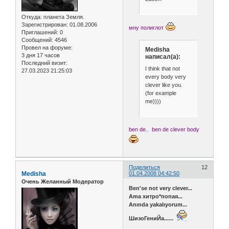
Откуда:
планета Земля.
Зарегистрирован
: 01.08.2006
мну полиглот
Приглашений:
0
Сообщений:
4546
Провел на форуме:
Medisha
3 дня 17 часов
написал(а):
Последний визит:
I think that not
27.03.2023 21:25:03
every body very
clever like you.
(for example
me))))
ben de.. ben de clever body
Поделиться
12
Medisha
01.04.2008 04:42:50
Очень Желанный Модератор
Ben'se not very clever...
Ama хитро*попая...
Anında yakalıyorum...
ШизоГениЙа......