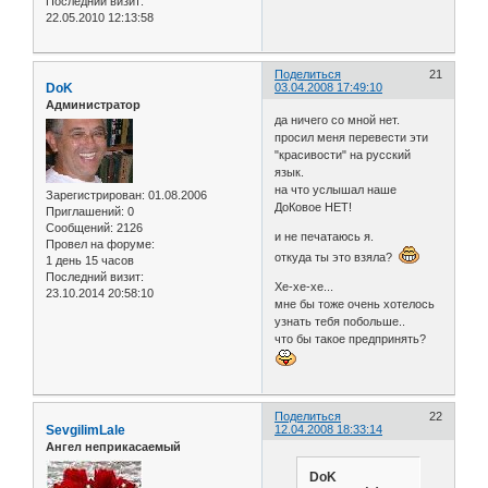
Последний визит:
22.05.2010 12:13:58
Поделиться
21
DoK
03.04.2008 17:49:10
Администратор
да ничего со мной нет.
просил меня перевести эти
"красивости" на русский
язык.
на что услышал наше
Зарегистрирован
: 01.08.2006
ДоКовое НЕТ!
Приглашений:
0
Сообщений:
2126
и не печатаюсь я.
Провел на форуме:
откуда ты это взяла?
1 день 15 часов
Последний визит:
Хе-хе-хе...
23.10.2014 20:58:10
мне бы тоже очень хотелось
узнать тебя побольше..
что бы такое предпринять?
Поделиться
22
SevgilimLale
12.04.2008 18:33:14
Ангел неприкасаемый
DoK