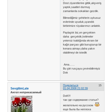
Dost ziyaretlerine gittik,alışveriş
yaptık,saatleri durmuş
zamanlarda sokakları gezdik.
Bilmediğimiz şehirlerin uykusuz
evlerinde uyuduk,uyandık
birbirimize rüyalarımızı anlattık.
Paylaştık biz,en gerçekten
daha gerçektik,kelimeler
yetersiz kaldığında ekranı bir
kağıt parçası gibi buruşturup bir
kenara atmayı,daha yakın
olabilmeyi de istedik
Ama……
Bu şiiri rusçaya çevirebilirmiyiz
Dok
Поделиться
15
SevgilimLale
01.04.2008 21:02:39
Ангел неприкасаемый
DoK!!!
так где содержание статьи?
желательно на русском
еще была бы неплоха