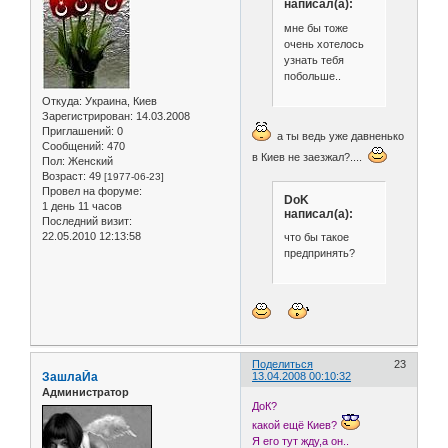
написал(а):
мне бы тоже
очень хотелось
узнать тебя
побольше..
Откуда:
Украина, Киев
Зарегистрирован
: 14.03.2008
Приглашений:
0
а ты ведь уже давненько
Сообщений:
470
в Киев не заезжал?....
Пол:
Женский
Возраст:
49
[1977-06-23]
Провел на форуме:
DoK
1 день 11 часов
написал(а):
Последний визит:
22.05.2010 12:13:58
что бы такое
предпринять?
Поделиться
23
ЗашлаЙа
13.04.2008 00:10:32
Администратор
ДоК?
какой ещё Киев?
Я его тут жду,а он..