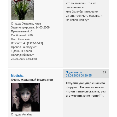
что ты пишешь...ты же
печатаешься!
мне было бы интересно
узнать тебя чуть больше, я
же новенькая тут..
Откуда:
Украина, Киев
Зарегистрирован
: 14.03.2008
Приглашений:
0
Сообщений:
470
Пол:
Женский
Возраст:
49
[1977-06-23]
Провел на форуме:
1 день 11 часов
Последний визит:
22.05.2010 12:13:58
Поделиться
19
Medisha
03.04.2008 00:29:55
Очень Желанный Модератор
Хахулин уже упёр с нашего
форума.. Так что не важно
что он пытался сказать, раз
его уже никто не понял)))..
Откуда:
Antalya