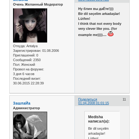
Очень Желанный Модератор
Ну блин вы даЁте!)))
Bir dil seçelim arkadaşlar!
Lütfen!
I think that not every body
very clever like you. (for
example me))))....
Откуда:
Antalya
Зарегистрирован
: 01.08.2006
Приглашений:
0
Сообщений:
2350
Пол:
Женский
Провел на форуме:
3 дня 6 часов
Последний визит:
30.06.2015 22:28:39
Поделиться
11
ЗашлаЙа
01.04.2008 01:01:15
Администратор
Medisha
написал(а):
Bir dil seçelim
arkadaşlar!
Lütfen!