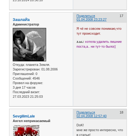
23.10.2014 20:58:10
Поделиться
17
ЗашлаЙа
01.04.2008 23:23:27
Администратор
Я чё не совсем понимаю,что
тут происходит.
з.ы.:
хотела удалить лишние
поста,а.. ни тут-то было((
Откуда:
планета Земля.
Зарегистрирован
: 01.08.2006
Приглашений:
0
Сообщений:
4546
Провел на форуме:
3 дня 17 часов
Последний визит:
27.03.2023 21:25:03
Поделиться
18
SevgilimLale
02.04.2008 12:57:40
Ангел неприкасаемый
DoK!
мне же просто интересно, что
в статье!