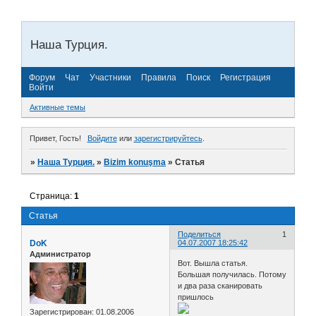
Наша Турция.
Форум
Чат
Участники
Правила
Поиск
Регистрация
Войти
Активные темы
Привет, Гость!
Войдите
или
зарегистрируйтесь
.
»
Наша Турция.
»
Bizim konuşma
»
Статья
Страница:
1
Статья
Поделиться
1
DoK
04.07.2007 18:25:42
Администратор
Вот. Вышла статья.
Большая получилась. Потому
и два раза сканировать
пришлось
Зарегистрирован
: 01.08.2006