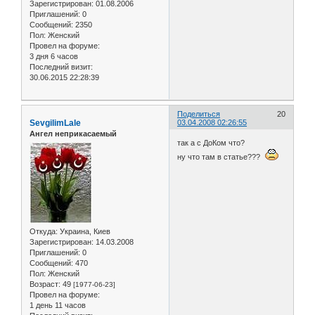
Зарегистрирован
: 01.08.2006
Приглашений:
0
Сообщений:
2350
Пол:
Женский
Провел на форуме:
3 дня 6 часов
Последний визит:
30.06.2015 22:28:39
Поделиться
20
SevgilimLale
03.04.2008 02:26:55
Ангел неприкасаемый
так а с ДоКом что?
ну что там в статье???
Откуда:
Украина, Киев
Зарегистрирован
: 14.03.2008
Приглашений:
0
Сообщений:
470
Пол:
Женский
Возраст:
49
[1977-06-23]
Провел на форуме:
1 день 11 часов