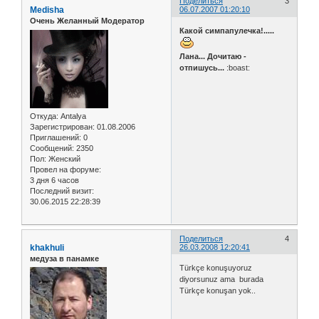
Поделиться
3
Medisha
06.07.2007 01:20:10
Очень Желанный Модератор
Какой симпапулечка!.....
Лана... Дочитаю -
отпишусь...
:boast:
Откуда:
Antalya
Зарегистрирован
: 01.08.2006
Приглашений:
0
Сообщений:
2350
Пол:
Женский
Провел на форуме:
3 дня 6 часов
Последний визит:
30.06.2015 22:28:39
Поделиться
4
khakhuli
26.03.2008 12:20:41
медуза в панамке
Türkçe konuşuyoruz
diyorsunuz ama burada
Türkçe konuşan yok..