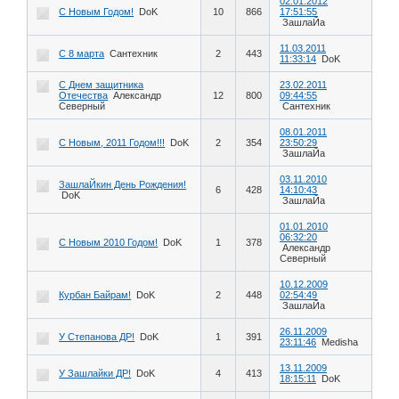
02.01.2012
С Новым Годом!
DoK
10
866
17:51:55
ЗашлаЙа
11.03.2011
С 8 марта
Сантехник
2
443
11:33:14
DoK
С Днем защитника
23.02.2011
Отечества
Александр
12
800
09:44:55
Северный
Сантехник
08.01.2011
С Новым, 2011 Годом!!!
DoK
2
354
23:50:29
ЗашлаЙа
03.11.2010
ЗашлаЙкин День Рождения!
6
428
14:10:43
DoK
ЗашлаЙа
01.01.2010
06:32:20
С Новым 2010 Годом!
DoK
1
378
Александр
Северный
10.12.2009
Курбан Байрам!
DoK
2
448
02:54:49
ЗашлаЙа
26.11.2009
У Степанова ДР!
DoK
1
391
23:11:46
Medisha
13.11.2009
У Зашлайки ДР!
DoK
4
413
18:15:11
DoK