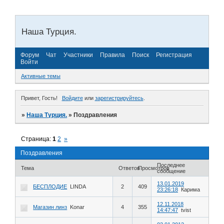
Наша Турция.
Форум
Чат
Участники
Правила
Поиск
Регистрация
Войти
Активные темы
Привет, Гость!
Войдите
или
зарегистрируйтесь
.
»
Наша Турция.
»
Поздравления
Страница:
1
2
»
Поздравления
Последнее
Тема
Ответов
Просмотров
сообщение
13.01.2019
БЕСПЛОДИЕ
LINDA
2
409
23:26:18
Карима
12.11.2018
Магазин линз
Konar
4
355
14:47:47
tvist