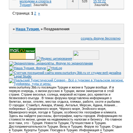
молодежи и спорта в
4
528
15:32:22
Турции)
ЗашлаЙа
ЗашлаЙа
Страница:
1
2
»
»
Наша Турция.
»
Поздравления
создать форум бесплатно
www.ourturkey.3bb.ru посвящен Турции и жизни в Турции вообще. И в
первую очередь, о жизни русских в Турции, жизни эмигрантов в этой
стране. Стране веселья, солнца, мировой истории, роз, креветок и
безвизового въезда . В темах форума представлена информация о
билетах, визах, отелях, местах отдыха, пляжах, работе, охоте и рыбалке.
О городах: Стамбул, Анкара, Измир, Анталья, Мерсин, Адана, Алания...
побережье: Средиземного моря, Чёрного моря, Эгейского моря,
Мраморного моря, погоде в Турции, особеностях географии и климата.
Здесь вы найдете рассказы, фотографии, карты городов. Информацию по
стоимости жизни, ценам на недвижимость налогам и бизнесу . Но главное
все-таки, это - Турция. Новости Турции, Путешествие в Турцию.
Достопримечательности Турции. Визы в Турцию. Форум по Турции. Отдых
в Турции. Курорты Турции. Поездка в Турцию. Информация о Турции.