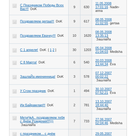
11.05.2008
С Праздником Победы Всех
9
630
17:01:16
Nadin-
Вас!!!
DoK
anna
08.05.2008
Поздравляем gertaa!!!
DoK
9
617
21:02:55
gertaa
08.05.2008
Поздравляем Евачку!!!
DoK
10
1620
13:35:13
ЗашлаЙа
05.04.2008
C 1 апреля!
DoK
[
1
2
]
30
1203
21:04:03
Medisha
20.03.2008
С 8 Марта!
DoK
6
540
13:44:34
Eva
07.12.2007
ЗашлаЙа именинница!
DoK
3
578
00:02:22
ЗашлаЙа
30.10.2007
У Crow праздник
DoK
1
494
07:52:21
Eva
13.10.2007
Ии Байрамлар!!!
DoK
2
781
18:44:40
ЗашлаЙа
МетиЧкА.. поздравляем тебя
27.06.2007
с Днём Рождения!!!)))
7
733
02:04:46
Medisha
ЗашлаЙа
с праздником... с днём
29.05.2007