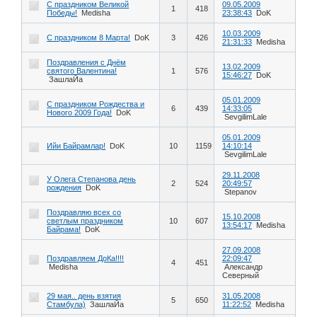
С праздником Великой
09.05.2009
1
418
Победы!
Medisha
23:38:43
DoK
10.03.2009
С праздником 8 Марта!
DoK
3
426
21:31:33
Medisha
Поздравления с Днём
13.02.2009
святого Валентина!
1
576
15:46:27
DoK
ЗашлаЙа
05.01.2009
С праздником Рождества и
6
439
14:33:05
Нового 2009 Года!
DoK
SevgilimLale
05.01.2009
Ийи Байрамлар!
DoK
10
1159
14:10:14
SevgilimLale
29.11.2008
У Олега Степанова день
2
524
20:49:57
рождения
DoK
Stepanov
Поздравляю всех со
15.10.2008
светлым праздником
10
607
13:54:17
Medisha
Байрама!
DoK
27.09.2008
Поздравляем ДоКа!!!!
22:09:47
4
451
Medisha
Александр
Северный
29 мая.. день взятия
31.05.2008
5
650
Стамбула)
ЗашлаЙа
11:22:52
Medisha