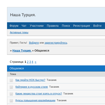
Наша Турция.
Форум
Чат
Участники
Правила
Поиск
Регистрация
Войти
Активные темы
Привет, Гость!
Войдите
или
зарегистрируйтесь
.
»
Наша Турция.
»
Общаемся
Страница:
1
2
3
4
»
Общаемся
Тема
Как пройти НОК быстро?
Таханик
Кейтеринг в русском стиле
Таханик
Какие лекарства стоит взять в отпуск?
Таханик
Курсы повышения квалификации
Таханик