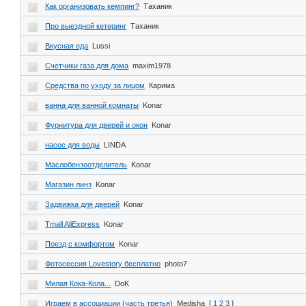
Как организовать кемпинг?
Таханик
Про выездной кетеринг
Таханик
Вкусная еда
Lussi
Счетчики газа для дома
maxim1978
Средства по уходу за лицом
Карима
ванна для ванной комнаты
Konar
Фурнитура для дверей и окон
Konar
насос для воды
LINDA
Маслобензоотделитель
Konar
Магазин линз
Konar
Задвижка для дверей
Konar
Tmall AliExpress
Konar
Поезд c комфортом
Konar
Фотосессия Lovestory бесплатно
photo7
Милая Кока-Кола...
DoK
Играем в ассоциации (часть третья)
Medisha
[
1
2
3
]