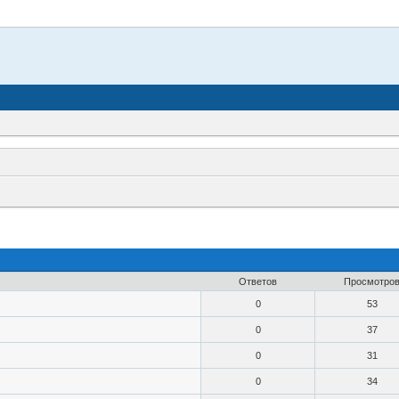
Ответов
Просмотро
0
53
0
37
0
31
0
34