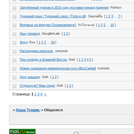
Зарубежный туризм в 2015 году поставил рекорд падения
Pythocr
Турецкий язык / Турецкий сленг. (Türkçe dil)
ЗашлаЙа
[
1
2
3
…
7
]
Впервые на форуме.Познакомимся?
УхТы-ы-ы!
[
1
2
3
…
10
]
Ищу перевод
SevgilimLale
[
1
2
]
Флуд
Eva
[
1
2
3
…
34
]
Распродажа алкоголя.
easyeas
Про селёдку и Ближний Восток
DoK
[
1
2
3
4
5
]
Новая социально-коммерческая сеть MicsCapital!
komodo
Хочу машину
DoK
[
1
2
]
Отдохнули? Вам сюда!
DoK
[
1
2
]
Страница:
1
2
3
4
»
»
Наша Турция.
»
Общаемся