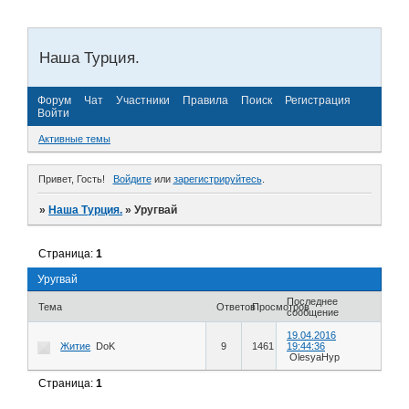
Наша Турция.
Форум
Чат
Участники
Правила
Поиск
Регистрация
Войти
Активные темы
Привет, Гость!
Войдите
или
зарегистрируйтесь
.
»
Наша Турция.
»
Уругвай
Страница:
1
Уругвай
Последнее
Тема
Ответов
Просмотров
сообщение
19.04.2016
Житие
DoK
9
1461
19:44:36
OlesyaHyp
Страница:
1