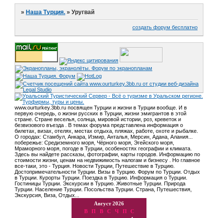
»
Наша Турция.
»
Уругвай
создать форум бесплатно
www.ourturkey.3bb.ru посвящен Турции и жизни в Турции вообще. И в
первую очередь, о жизни русских в Турции, жизни эмигрантов в этой
стране. Стране веселья, солнца, мировой истории, роз, креветок и
безвизового въезда . В темах форума представлена информация о
билетах, визах, отелях, местах отдыха, пляжах, работе, охоте и рыбалке.
О городах: Стамбул, Анкара, Измир, Анталья, Мерсин, Адана, Алания...
побережье: Средиземного моря, Чёрного моря, Эгейского моря,
Мраморного моря, погоде в Турции, особеностях географии и климата.
Здесь вы найдете рассказы, фотографии, карты городов. Информацию по
стоимости жизни, ценам на недвижимость налогам и бизнесу . Но главное
все-таки, это - Турция. Новости Турции, Путешествие в Турцию.
Достопримечательности Турции. Визы в Турцию. Форум по Турции. Отдых
в Турции. Курорты Турции. Поездка в Турцию. Информация о Турции.
Гостиницы Турции. Экскурсии в Турцию. Животные Турции. Природа
Турции. Население Турции. Посольства Турции. Страна, Путешествия,
Экскурсия, Виза, Отдых...
Август 2026
В
П
В
С
Ч
П
С